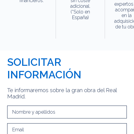
financieros.
sin coste
expertos
adicional.
acompa
(*Solo en
en la
España)
adquisic
de tu obr
SOLICITAR
INFORMACIÓN
Te informaremos sobre la gran obra del Real
Madrid.