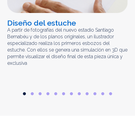
Diseño del estuche
C
m
A partir de fotografías del nuevo estadio Santiago
Bernabéu y de los planos originales, un ilustrador
El 
especializado realiza los primeros esbozos del
iny
estuche. Con ellos se genera una simulación en 3D que
obt
permite visualizar el diseño final de esta pieza única y
ela
exclusiva
par
rep