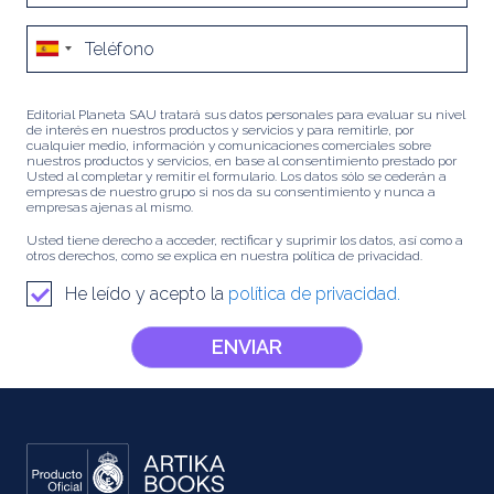
Editorial Planeta SAU tratará sus datos personales para evaluar su nivel
de interés en nuestros productos y servicios y para remitirle, por
cualquier medio, información y comunicaciones comerciales sobre
nuestros productos y servicios, en base al consentimiento prestado por
Usted al completar y remitir el formulario. Los datos sólo se cederán a
empresas de nuestro grupo si nos da su consentimiento y nunca a
empresas ajenas al mismo.
Usted tiene derecho a acceder, rectificar y suprimir los datos, así como a
otros derechos, como se explica en nuestra política de privacidad.
He leído y acepto la
política de privacidad.
ENVIAR