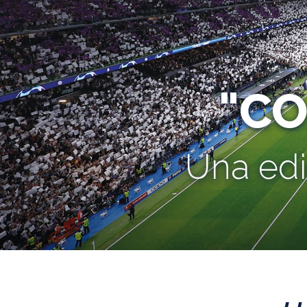
"C
Una edi