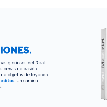
IONES.
ás gloriosos del Real
 escenas de pasión
es de objetos de leyenda
néditos
. Un camino
.