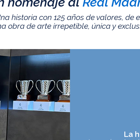
n homenaje al
Real Madr
na historia con 125 años de valores, de 
a obra de arte irrepetible, única y exclus
La h