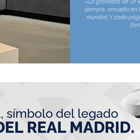
«La grandeza de un l
siempre, envuelto en l
mundial. Y cada pági
for
l, símbolo del legado
DEL REAL MADRID.