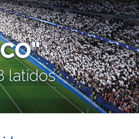
CO"
 latidos