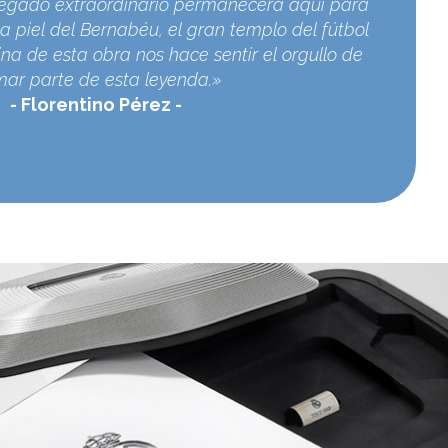
egado extraordinario permanecerá aquí para
a piel del Bernabéu, el gran templo del fútbol
na de esta obra nos hace sentir el orgullo de
mar parte de esta leyenda.»
Florentino Pérez