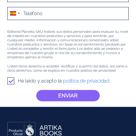
Editorial Planeta SAU tratará sus datos personales para evaluar su nivel
de interés en nuestros productos y servicios y para remitirle, por
cualquier medio, información y comunicaciones comerciales sobre
nuestros productos y servicios, en base al consentimiento prestado por
Usted al completar y remitir el formulario. Los datos sólo se cederán a
empresas de nuestro grupo si nos da su consentimiento y nunca a
empresas ajenas al mismo.
Usted tiene derecho a acceder, rectificar y suprimir los datos, así como a
otros derechos, como se explica en nuestra política de privacidad.
He leído y acepto la
política de privacidad.
ENVIAR