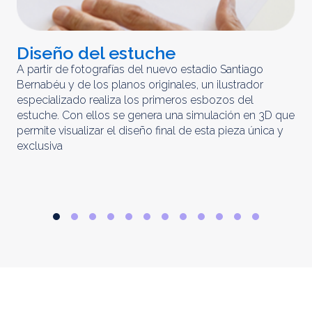
Diseño del estuche
C
m
A partir de fotografías del nuevo estadio Santiago
Bernabéu y de los planos originales, un ilustrador
El 
especializado realiza los primeros esbozos del
iny
estuche. Con ellos se genera una simulación en 3D que
obt
permite visualizar el diseño final de esta pieza única y
ela
exclusiva
par
rep