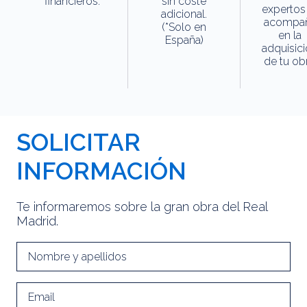
financieros.
sin coste
expertos
adicional.
acompa
(*Solo en
en la
España)
adquisic
de tu obr
SOLICITAR
INFORMACIÓN
Te informaremos sobre la gran obra del Real
Madrid.