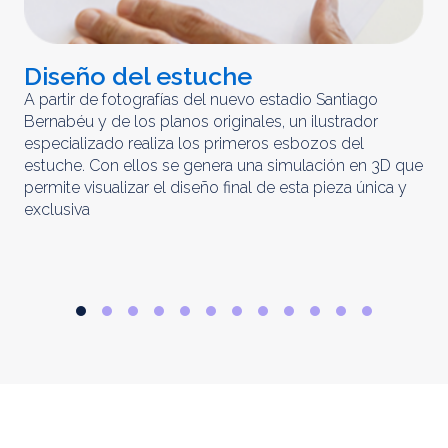
Diseño del estuche
C
m
A partir de fotografías del nuevo estadio Santiago
Bernabéu y de los planos originales, un ilustrador
El 
especializado realiza los primeros esbozos del
iny
estuche. Con ellos se genera una simulación en 3D que
obt
permite visualizar el diseño final de esta pieza única y
ela
exclusiva
par
rep