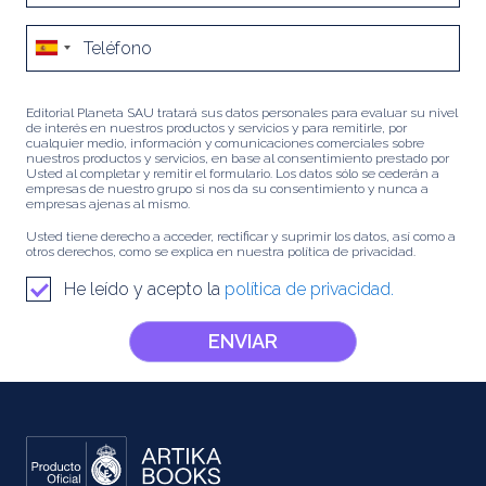
Editorial Planeta SAU tratará sus datos personales para evaluar su nivel
de interés en nuestros productos y servicios y para remitirle, por
cualquier medio, información y comunicaciones comerciales sobre
nuestros productos y servicios, en base al consentimiento prestado por
Usted al completar y remitir el formulario. Los datos sólo se cederán a
empresas de nuestro grupo si nos da su consentimiento y nunca a
empresas ajenas al mismo.
Usted tiene derecho a acceder, rectificar y suprimir los datos, así como a
otros derechos, como se explica en nuestra política de privacidad.
He leído y acepto la
política de privacidad.
ENVIAR