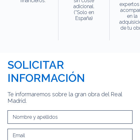
financieros.
sin coste
expertos
adicional.
acompa
(*Solo en
en la
España)
adquisic
de tu obr
SOLICITAR
INFORMACIÓN
Te informaremos sobre la gran obra del Real
Madrid.