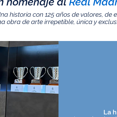
n homenaje al
Real Madr
na historia con 125 años de valores, de 
a obra de arte irrepetible, única y exclus
La h