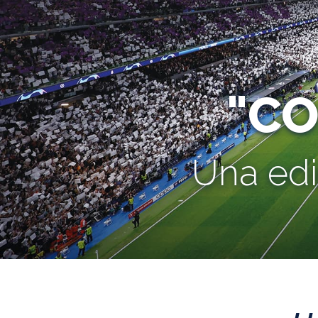
"C
Una edi