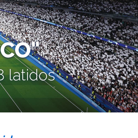
CO"
 latidos