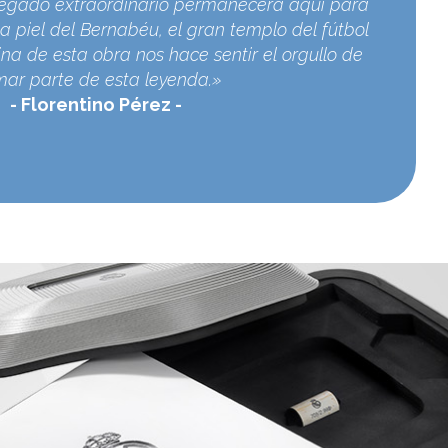
egado extraordinario permanecerá aquí para
a piel del Bernabéu, el gran templo del fútbol
na de esta obra nos hace sentir el orgullo de
mar parte de esta leyenda.»
Florentino Pérez