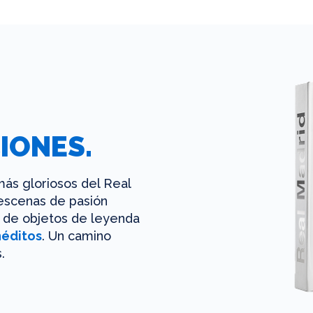
IONES.
ás gloriosos del Real
 escenas de pasión
es de objetos de leyenda
néditos
. Un camino
.