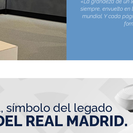
«La grandeza de un l
siempre, envuelto en l
mundial. Y cada pági
for
l, símbolo del legado
DEL REAL MADRID.