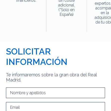
financieros.
sin coste
expertos
adicional.
acompa
(*Solo en
en la
España)
adquisic
de tu obr
SOLICITAR
INFORMACIÓN
Te informaremos sobre la gran obra del Real
Madrid.