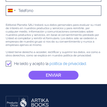
Editorial Planeta SAU tratará sus datos personales para evaluar su nivel
de interés en nuestros productos y servicios y para remitirle, por
cualquier medio, información y comunicaciones comerciales sobre
nuestros productos y servicios, en base al consentimiento prestado por
Usted al completar y remitir el formulario. Los datos sólo se cederán a
empresas de nuestro grupo si nos da su consentimiento y nunca a
empresas ajenas al mismo.
Usted tiene derecho a acceder, rectificar y suprimir los datos, así como a
otros derechos, como se explica en nuestra política de privacidad.
He leído y acepto la
política de privacidad.
ENVIAR