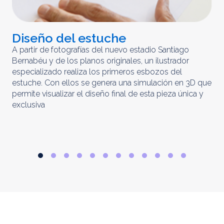
Diseño del estuche
C
m
A partir de fotografías del nuevo estadio Santiago
Bernabéu y de los planos originales, un ilustrador
El 
especializado realiza los primeros esbozos del
iny
estuche. Con ellos se genera una simulación en 3D que
obt
permite visualizar el diseño final de esta pieza única y
ela
exclusiva
par
rep