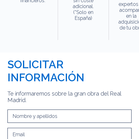
financieros.
sin coste
expertos
adicional.
acompa
(*Solo en
en la
España)
adquisic
de tu obr
SOLICITAR
INFORMACIÓN
Te informaremos sobre la gran obra del Real
Madrid.