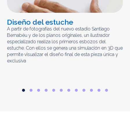
Diseño del estuche
C
m
A partir de fotografías del nuevo estadio Santiago
Bernabéu y de los planos originales, un ilustrador
El 
especializado realiza los primeros esbozos del
iny
estuche. Con ellos se genera una simulación en 3D que
obt
permite visualizar el diseño final de esta pieza única y
ela
exclusiva
par
rep