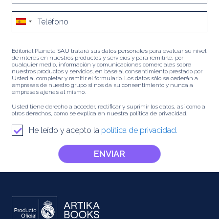
Editorial Planeta SAU tratará sus datos personales para evaluar su nivel
de interés en nuestros productos y servicios y para remitirle, por
cualquier medio, información y comunicaciones comerciales sobre
nuestros productos y servicios, en base al consentimiento prestado por
Usted al completar y remitir el formulario. Los datos sólo se cederán a
empresas de nuestro grupo si nos da su consentimiento y nunca a
empresas ajenas al mismo.
Usted tiene derecho a acceder, rectificar y suprimir los datos, así como a
otros derechos, como se explica en nuestra política de privacidad.
He leído y acepto la
política de privacidad.
ENVIAR