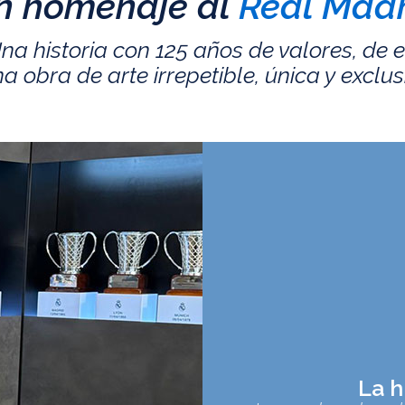
n homenaje al
Real Madr
na historia con 125 años de valores, de 
a obra de arte irrepetible, única y exclus
La h