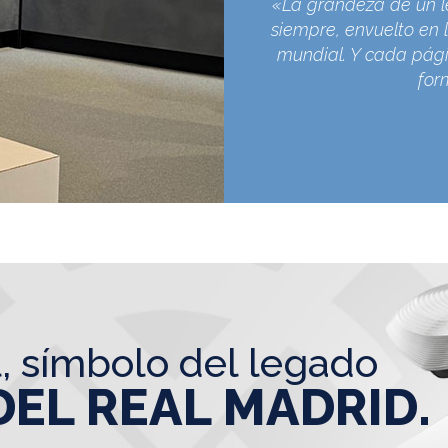
«La grandeza de un l
siempre, envuelto en l
mundial. Y cada pági
for
l, símbolo del legado
DEL REAL MADRID.