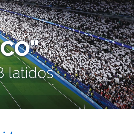
CO"
 latidos