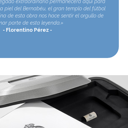
egado extraordinario permanecerá aquí para
a piel del Bernabéu, el gran templo del fútbol
na de esta obra nos hace sentir el orgullo de
mar parte de esta leyenda.»
Florentino Pérez