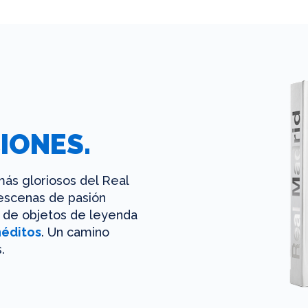
IONES.
ás gloriosos del Real
 escenas de pasión
es de objetos de leyenda
néditos
. Un camino
.