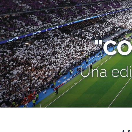
"C
Una edi