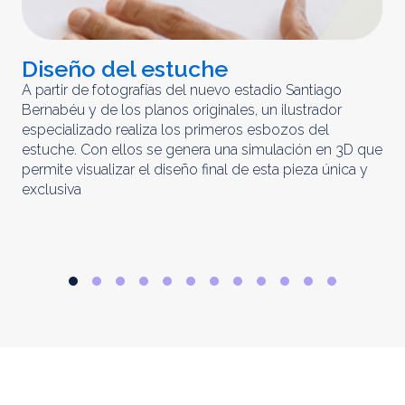
Diseño del estuche
C
m
A partir de fotografías del nuevo estadio Santiago
Bernabéu y de los planos originales, un ilustrador
El 
especializado realiza los primeros esbozos del
iny
estuche. Con ellos se genera una simulación en 3D que
obt
permite visualizar el diseño final de esta pieza única y
ela
exclusiva
par
rep