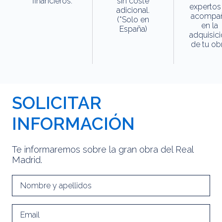
financieros.
sin coste
expertos
adicional.
acompa
(*Solo en
en la
España)
adquisic
de tu obr
SOLICITAR
INFORMACIÓN
Te informaremos sobre la gran obra del Real
Madrid.