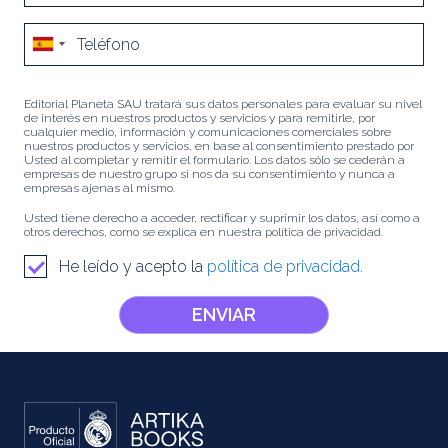
Editorial Planeta SAU tratará sus datos personales para evaluar su nivel
de interés en nuestros productos y servicios y para remitirle, por
cualquier medio, información y comunicaciones comerciales sobre
nuestros productos y servicios, en base al consentimiento prestado por
Usted al completar y remitir el formulario. Los datos sólo se cederán a
empresas de nuestro grupo si nos da su consentimiento y nunca a
empresas ajenas al mismo.
Usted tiene derecho a acceder, rectificar y suprimir los datos, así como a
otros derechos, como se explica en nuestra política de privacidad.
He leído y acepto la
política de privacidad.
ENVIAR