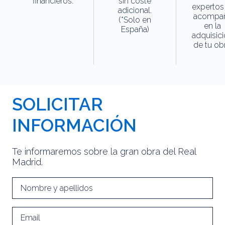
financieros.
sin coste
expertos
adicional.
acompa
(*Solo en
en la
España)
adquisic
de tu obr
SOLICITAR
INFORMACIÓN
Te informaremos sobre la gran obra del Real
Madrid.