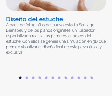
Diseño del estuche
C
m
A partir de fotografías del nuevo estadio Santiago
Bernabéu y de los planos originales, un ilustrador
El 
especializado realiza los primeros esbozos del
iny
estuche. Con ellos se genera una simulación en 3D que
obt
permite visualizar el diseño final de esta pieza única y
ela
exclusiva
par
rep