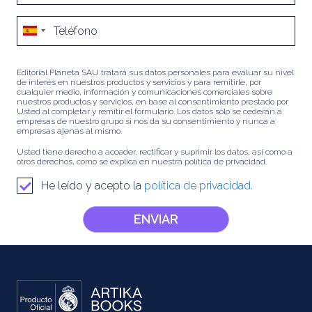
Editorial Planeta SAU tratará sus datos personales para evaluar su nivel
de interés en nuestros productos y servicios y para remitirle, por
cualquier medio, información y comunicaciones comerciales sobre
nuestros productos y servicios, en base al consentimiento prestado por
Usted al completar y remitir el formulario. Los datos sólo se cederán a
empresas de nuestro grupo si nos da su consentimiento y nunca a
empresas ajenas al mismo.
Usted tiene derecho a acceder, rectificar y suprimir los datos, así como a
otros derechos, como se explica en nuestra política de privacidad.
He leído y acepto la
política de privacidad.
ENVIAR