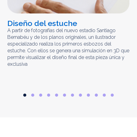
Diseño del estuche
C
m
A partir de fotografías del nuevo estadio Santiago
Bernabéu y de los planos originales, un ilustrador
El 
especializado realiza los primeros esbozos del
iny
estuche. Con ellos se genera una simulación en 3D que
obt
permite visualizar el diseño final de esta pieza única y
ela
exclusiva
par
rep