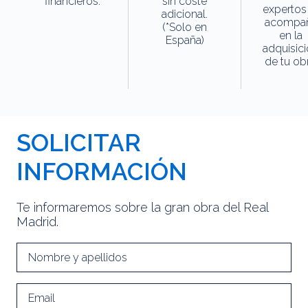
financieros.
sin coste
expertos
adicional.
acompa
(*Solo en
en la
España)
adquisic
de tu obr
SOLICITAR
INFORMACIÓN
Te informaremos sobre la gran obra del Real
Madrid.