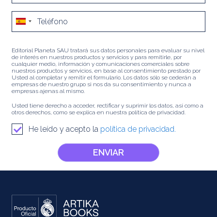
Editorial Planeta SAU tratará sus datos personales para evaluar su nivel
de interés en nuestros productos y servicios y para remitirle, por
cualquier medio, información y comunicaciones comerciales sobre
nuestros productos y servicios, en base al consentimiento prestado por
Usted al completar y remitir el formulario. Los datos sólo se cederán a
empresas de nuestro grupo si nos da su consentimiento y nunca a
empresas ajenas al mismo.
Usted tiene derecho a acceder, rectificar y suprimir los datos, así como a
otros derechos, como se explica en nuestra política de privacidad.
He leído y acepto la
política de privacidad.
ENVIAR