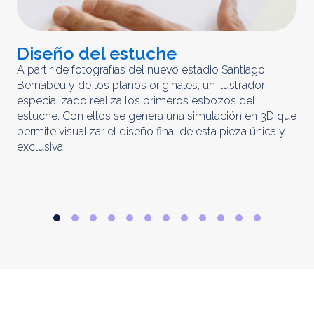
Diseño del estuche
C
m
A partir de fotografías del nuevo estadio Santiago
Bernabéu y de los planos originales, un ilustrador
El 
especializado realiza los primeros esbozos del
iny
estuche. Con ellos se genera una simulación en 3D que
obt
permite visualizar el diseño final de esta pieza única y
ela
exclusiva
par
rep