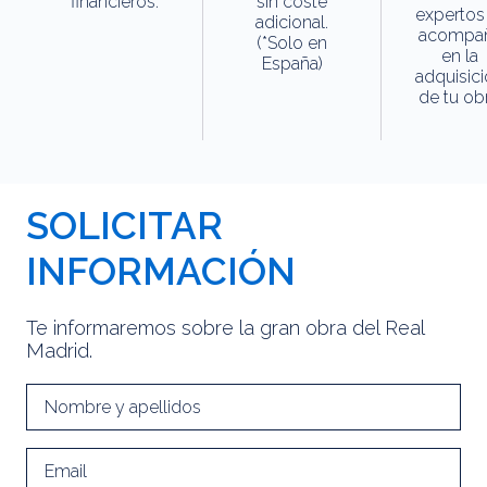
financieros.
sin coste
expertos
adicional.
acompa
(*Solo en
en la
España)
adquisic
de tu obr
SOLICITAR
INFORMACIÓN
Te informaremos sobre la gran obra del Real
Madrid.