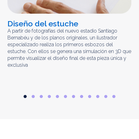
Diseño del estuche
C
m
A partir de fotografías del nuevo estadio Santiago
Bernabéu y de los planos originales, un ilustrador
El 
especializado realiza los primeros esbozos del
iny
estuche. Con ellos se genera una simulación en 3D que
obt
permite visualizar el diseño final de esta pieza única y
ela
exclusiva
par
rep