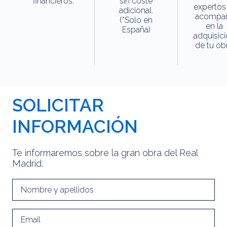
financieros.
sin coste
expertos
adicional.
acompa
(*Solo en
en la
España)
adquisic
de tu obr
SOLICITAR
INFORMACIÓN
Te informaremos sobre la gran obra del Real
Madrid.