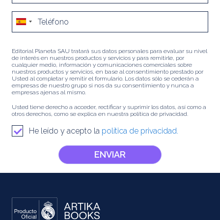
Editorial Planeta SAU tratará sus datos personales para evaluar su nivel
de interés en nuestros productos y servicios y para remitirle, por
cualquier medio, información y comunicaciones comerciales sobre
nuestros productos y servicios, en base al consentimiento prestado por
Usted al completar y remitir el formulario. Los datos sólo se cederán a
empresas de nuestro grupo si nos da su consentimiento y nunca a
empresas ajenas al mismo.
Usted tiene derecho a acceder, rectificar y suprimir los datos, así como a
otros derechos, como se explica en nuestra política de privacidad.
He leído y acepto la
política de privacidad.
ENVIAR