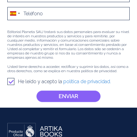
Editorial Planeta SAU tratará sus datos personales para evaluar su nivel
de interés en nuestros productos y servicios y para remitirle, por
cualquier medio, información y comunicaciones comerciales sobre
nuestros productos y servicios, en base al consentimiento prestado por
Usted al completar y remitir el formulario. Los datos sólo se cederán a
empresas de nuestro grupo si nos da su consentimiento y nunca a
empresas ajenas al mismo.
Usted tiene derecho a acceder, rectificar y suprimir los datos, así como a
otros derechos, como se explica en nuestra política de privacidad.
He leído y acepto la
política de privacidad.
ENVIAR