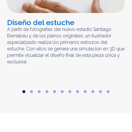
Diseño del estuche
C
m
A partir de fotografías del nuevo estadio Santiago
Bernabéu y de los planos originales, un ilustrador
El 
especializado realiza los primeros esbozos del
iny
estuche. Con ellos se genera una simulación en 3D que
obt
permite visualizar el diseño final de esta pieza única y
ela
exclusiva
par
rep