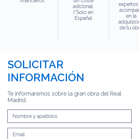
financieros.
sin coste
expertos
adicional.
acompa
(*Solo en
en la
España)
adquisic
de tu obr
SOLICITAR
INFORMACIÓN
Te informaremos sobre la gran obra del Real
Madrid.