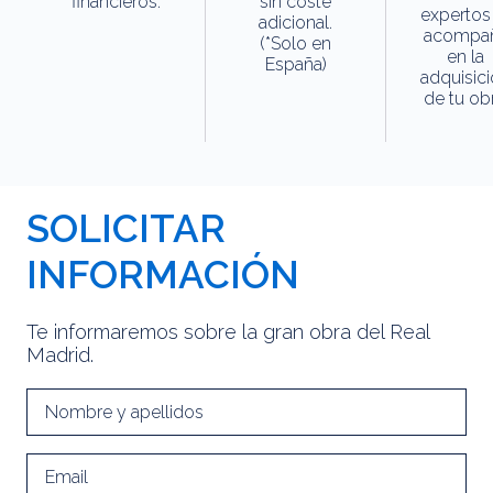
financieros.
sin coste
expertos
adicional.
acompa
(*Solo en
en la
España)
adquisic
de tu obr
SOLICITAR
INFORMACIÓN
Te informaremos sobre la gran obra del Real
Madrid.