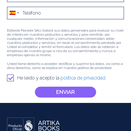
Editorial Planeta SAU tratará sus datos personales para evaluar su nivel
de interés en nuestros productos y servicios y para remitirle, por
cualquier medio, información y comunicaciones comerciales sobre
nuestros productos y servicios, en base al consentimiento prestado por
Usted al completar y remitir el formulario. Los datos sólo se cederán a
empresas de nuestro grupo si nos da su consentimiento y nunca a
empresas ajenas al mismo.
Usted tiene derecho a acceder, rectificar y suprimir los datos, así como a
otros derechos, como se explica en nuestra política de privacidad.
He leído y acepto la
política de privacidad.
ENVIAR