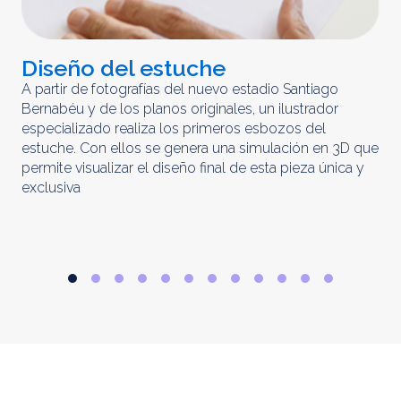
Diseño del estuche
C
m
A partir de fotografías del nuevo estadio Santiago
Bernabéu y de los planos originales, un ilustrador
El 
especializado realiza los primeros esbozos del
iny
estuche. Con ellos se genera una simulación en 3D que
obt
permite visualizar el diseño final de esta pieza única y
ela
exclusiva
par
rep