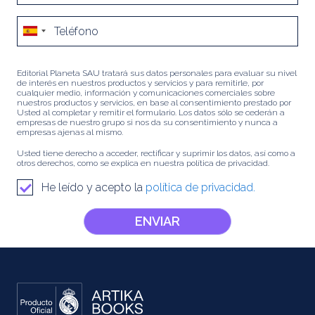
Editorial Planeta SAU tratará sus datos personales para evaluar su nivel
de interés en nuestros productos y servicios y para remitirle, por
cualquier medio, información y comunicaciones comerciales sobre
nuestros productos y servicios, en base al consentimiento prestado por
Usted al completar y remitir el formulario. Los datos sólo se cederán a
empresas de nuestro grupo si nos da su consentimiento y nunca a
empresas ajenas al mismo.
Usted tiene derecho a acceder, rectificar y suprimir los datos, así como a
otros derechos, como se explica en nuestra política de privacidad.
He leído y acepto la
política de privacidad.
ENVIAR