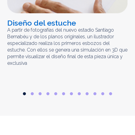
Diseño del estuche
C
m
A partir de fotografías del nuevo estadio Santiago
Bernabéu y de los planos originales, un ilustrador
El 
especializado realiza los primeros esbozos del
iny
estuche. Con ellos se genera una simulación en 3D que
obt
permite visualizar el diseño final de esta pieza única y
ela
exclusiva
par
rep