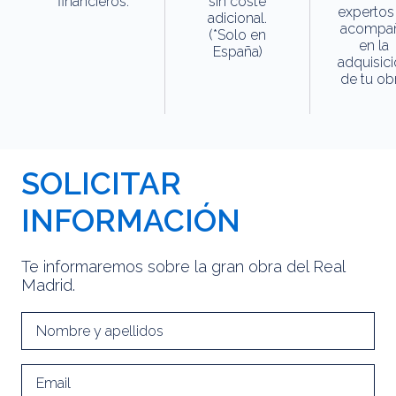
financieros.
sin coste
expertos
adicional.
acompa
(*Solo en
en la
España)
adquisic
de tu obr
SOLICITAR
INFORMACIÓN
Te informaremos sobre la gran obra del Real
Madrid.