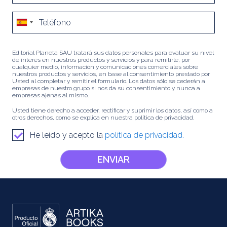
Editorial Planeta SAU tratará sus datos personales para evaluar su nivel
de interés en nuestros productos y servicios y para remitirle, por
cualquier medio, información y comunicaciones comerciales sobre
nuestros productos y servicios, en base al consentimiento prestado por
Usted al completar y remitir el formulario. Los datos sólo se cederán a
empresas de nuestro grupo si nos da su consentimiento y nunca a
empresas ajenas al mismo.
Usted tiene derecho a acceder, rectificar y suprimir los datos, así como a
otros derechos, como se explica en nuestra política de privacidad.
He leído y acepto la
política de privacidad.
ENVIAR