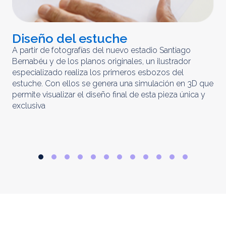
Diseño del estuche
C
m
A partir de fotografías del nuevo estadio Santiago
Bernabéu y de los planos originales, un ilustrador
El 
especializado realiza los primeros esbozos del
iny
estuche. Con ellos se genera una simulación en 3D que
obt
permite visualizar el diseño final de esta pieza única y
ela
exclusiva
par
rep