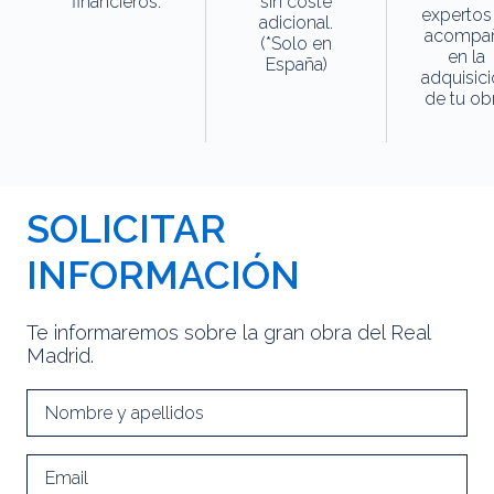
financieros.
sin coste
expertos
adicional.
acompa
(*Solo en
en la
España)
adquisic
de tu obr
SOLICITAR
INFORMACIÓN
Te informaremos sobre la gran obra del Real
Madrid.