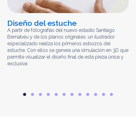
Diseño del estuche
C
m
A partir de fotografías del nuevo estadio Santiago
Bernabéu y de los planos originales, un ilustrador
El 
especializado realiza los primeros esbozos del
iny
estuche. Con ellos se genera una simulación en 3D que
obt
permite visualizar el diseño final de esta pieza única y
ela
exclusiva
par
rep