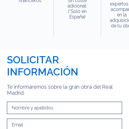
financieros.
sin coste
expertos
adicional.
acompa
(*Solo en
en la
España)
adquisic
de tu obr
SOLICITAR
INFORMACIÓN
Te informaremos sobre la gran obra del Real
Madrid.