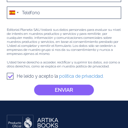
Editorial Planeta SAU tratará sus datos personales para evaluar su nivel
de interés en nuestros productos y servicios y para remitirle, por
cualquier medio, información y comunicaciones comerciales sobre
nuestros productos y servicios, en base al consentimiento prestado por
Usted al completar y remitir el formulario. Los datos sólo se cederán a
empresas de nuestro grupo si nos da su consentimiento y nunca a
empresas ajenas al mismo.
Usted tiene derecho a acceder, rectificar y suprimir los datos, así como a
otros derechos, como se explica en nuestra política de privacidad.
He leído y acepto la
política de privacidad.
ENVIAR