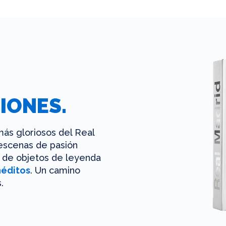
IONES.
ás gloriosos del Real
 escenas de pasión
es de objetos de leyenda
néditos
. Un camino
.