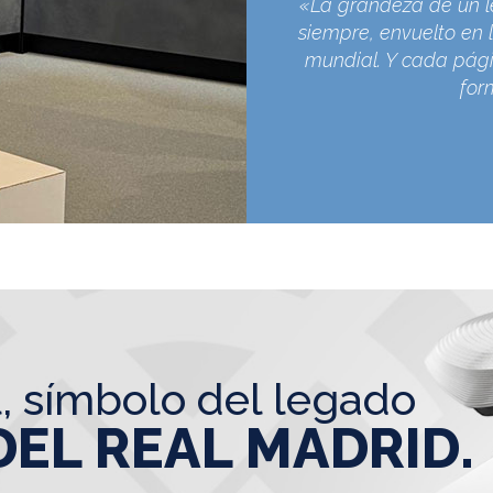
«La grandeza de un l
siempre, envuelto en l
mundial. Y cada pági
for
l, símbolo del legado
DEL REAL MADRID.