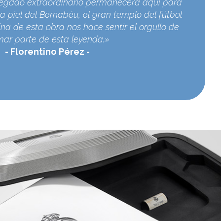
egado extraordinario permanecerá aquí para
a piel del Bernabéu, el gran templo del fútbol
na de esta obra nos hace sentir el orgullo de
mar parte de esta leyenda.»
Florentino Pérez