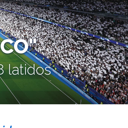
CO"
 latidos