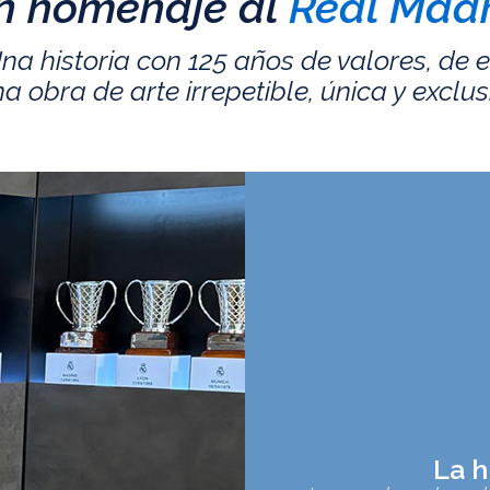
n homenaje al
Real Madr
na historia con 125 años de valores, de 
a obra de arte irrepetible, única y exclus
La h