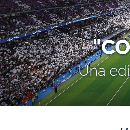
"C
Una edi