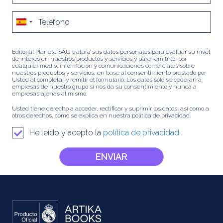
Editorial Planeta SAU tratará sus datos personales para evaluar su nivel
de interés en nuestros productos y servicios y para remitirle, por
cualquier medio, información y comunicaciones comerciales sobre
nuestros productos y servicios, en base al consentimiento prestado por
Usted al completar y remitir el formulario. Los datos sólo se cederán a
empresas de nuestro grupo si nos da su consentimiento y nunca a
empresas ajenas al mismo.
Usted tiene derecho a acceder, rectificar y suprimir los datos, así como a
otros derechos, como se explica en nuestra política de privacidad.
He leído y acepto la
política de privacidad.
ENVIAR