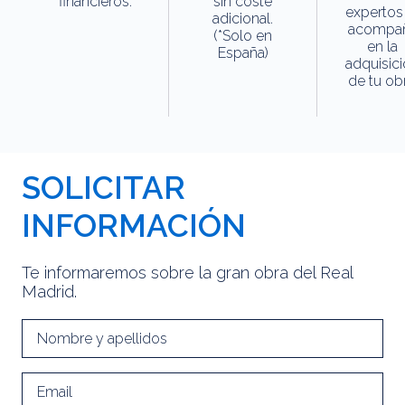
financieros.
sin coste
expertos
adicional.
acompa
(*Solo en
en la
España)
adquisic
de tu obr
SOLICITAR
INFORMACIÓN
Te informaremos sobre la gran obra del Real
Madrid.