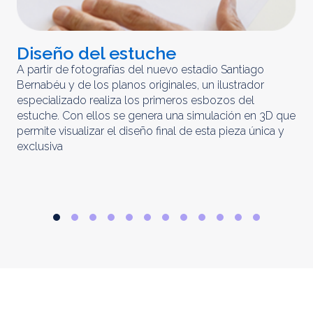
Diseño del estuche
C
m
A partir de fotografías del nuevo estadio Santiago
Bernabéu y de los planos originales, un ilustrador
El 
especializado realiza los primeros esbozos del
iny
estuche. Con ellos se genera una simulación en 3D que
obt
permite visualizar el diseño final de esta pieza única y
ela
exclusiva
par
rep