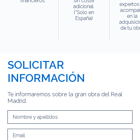
financieros.
sin coste
expertos
adicional.
acompa
(*Solo en
en la
España)
adquisic
de tu obr
SOLICITAR
INFORMACIÓN
Te informaremos sobre la gran obra del Real
Madrid.