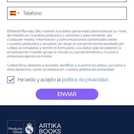
Editorial Planeta SAU tratará sus datos personales para evaluar su nivel
de interés en nuestros productos y servicios y para remitirle, por
cualquier medio, información y comunicaciones comerciales sobre
nuestros productos y servicios, en base al consentimiento prestado por
Usted al completar y remitir el formulario. Los datos sólo se cederán a
empresas de nuestro grupo si nos da su consentimiento y nunca a
empresas ajenas al mismo.
Usted tiene derecho a acceder, rectificar y suprimir los datos, así como a
otros derechos, como se explica en nuestra política de privacidad.
He leído y acepto la
política de privacidad.
ENVIAR