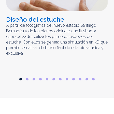
Diseño del estuche
C
m
A partir de fotografías del nuevo estadio Santiago
Bernabéu y de los planos originales, un ilustrador
El 
especializado realiza los primeros esbozos del
iny
estuche. Con ellos se genera una simulación en 3D que
obt
permite visualizar el diseño final de esta pieza única y
ela
exclusiva
par
rep