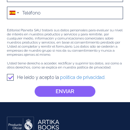
Editorial Planeta SAU tratará sus datos personales para evaluar su nivel
de interés en nuestros productos y servicios y para remitirle, por
cualquier medio, información y comunicaciones comerciales sobre
nuestros productos y servicios, en base al consentimiento prestado por
Usted al completar y remitir el formulario. Los datos sólo se cederán a
empresas de nuestro grupo si nos da su consentimiento y nunca a
empresas ajenas al mismo.
Usted tiene derecho a acceder, rectificar y suprimir los datos, así como a
otros derechos, como se explica en nuestra política de privacidad.
He leído y acepto la
política de privacidad.
ENVIAR