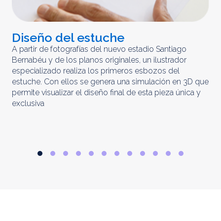
Diseño del estuche
C
m
A partir de fotografías del nuevo estadio Santiago
Bernabéu y de los planos originales, un ilustrador
El 
especializado realiza los primeros esbozos del
iny
estuche. Con ellos se genera una simulación en 3D que
obt
permite visualizar el diseño final de esta pieza única y
ela
exclusiva
par
rep