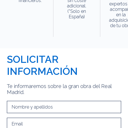
financieros.
sin coste
expertos
adicional.
acompa
(*Solo en
en la
España)
adquisic
de tu obr
SOLICITAR
INFORMACIÓN
Te informaremos sobre la gran obra del Real
Madrid.