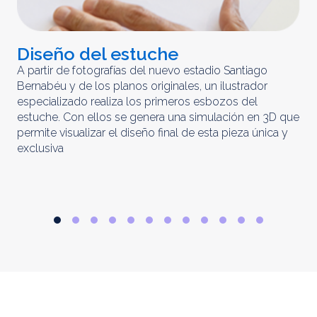
Diseño del estuche
C
m
A partir de fotografías del nuevo estadio Santiago
Bernabéu y de los planos originales, un ilustrador
El 
especializado realiza los primeros esbozos del
iny
estuche. Con ellos se genera una simulación en 3D que
obt
permite visualizar el diseño final de esta pieza única y
ela
exclusiva
par
rep