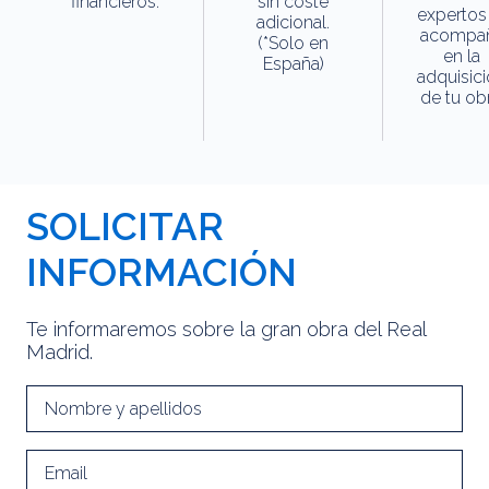
financieros.
sin coste
expertos
adicional.
acompa
(*Solo en
en la
España)
adquisic
de tu obr
SOLICITAR
INFORMACIÓN
Te informaremos sobre la gran obra del Real
Madrid.