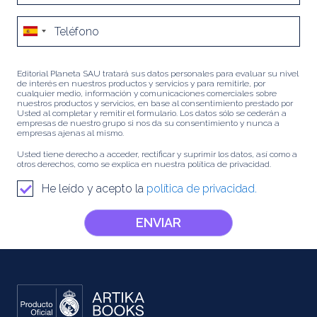
Editorial Planeta SAU tratará sus datos personales para evaluar su nivel
de interés en nuestros productos y servicios y para remitirle, por
cualquier medio, información y comunicaciones comerciales sobre
nuestros productos y servicios, en base al consentimiento prestado por
Usted al completar y remitir el formulario. Los datos sólo se cederán a
empresas de nuestro grupo si nos da su consentimiento y nunca a
empresas ajenas al mismo.
Usted tiene derecho a acceder, rectificar y suprimir los datos, así como a
otros derechos, como se explica en nuestra política de privacidad.
He leído y acepto la
política de privacidad.
ENVIAR