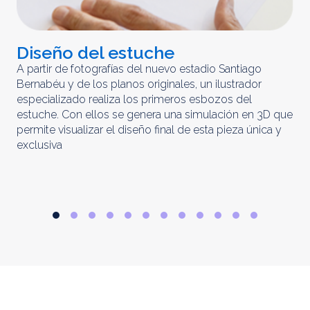
Diseño del estuche
C
m
A partir de fotografías del nuevo estadio Santiago
Bernabéu y de los planos originales, un ilustrador
El 
especializado realiza los primeros esbozos del
iny
estuche. Con ellos se genera una simulación en 3D que
obt
permite visualizar el diseño final de esta pieza única y
ela
exclusiva
par
rep