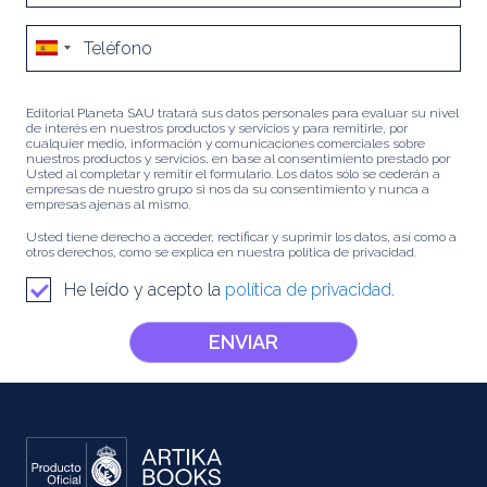
Editorial Planeta SAU tratará sus datos personales para evaluar su nivel
de interés en nuestros productos y servicios y para remitirle, por
cualquier medio, información y comunicaciones comerciales sobre
nuestros productos y servicios, en base al consentimiento prestado por
Usted al completar y remitir el formulario. Los datos sólo se cederán a
empresas de nuestro grupo si nos da su consentimiento y nunca a
empresas ajenas al mismo.
Usted tiene derecho a acceder, rectificar y suprimir los datos, así como a
otros derechos, como se explica en nuestra política de privacidad.
He leído y acepto la
política de privacidad.
ENVIAR