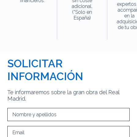
financieros.
sin coste
expertos
adicional.
acompa
(*Solo en
en la
España)
adquisic
de tu obr
SOLICITAR
INFORMACIÓN
Te informaremos sobre la gran obra del Real
Madrid.