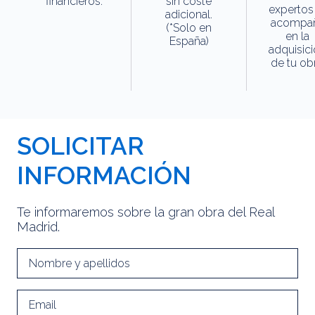
financieros.
sin coste
expertos
adicional.
acompa
(*Solo en
en la
España)
adquisic
de tu obr
SOLICITAR
INFORMACIÓN
Te informaremos sobre la gran obra del Real
Madrid.