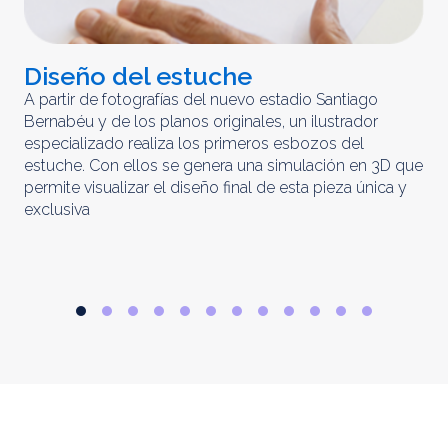
Diseño del estuche
C
m
A partir de fotografías del nuevo estadio Santiago
Bernabéu y de los planos originales, un ilustrador
El 
especializado realiza los primeros esbozos del
iny
estuche. Con ellos se genera una simulación en 3D que
obt
permite visualizar el diseño final de esta pieza única y
ela
exclusiva
par
rep