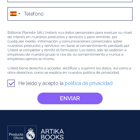
Editorial Planeta SAU tratará sus datos personales para evaluar su nivel
de interés en nuestros productos y servicios y para remitirle, por
cualquier medio, información y comunicaciones comerciales sobre
nuestros productos y servicios, en base al consentimiento prestado por
Usted al completar y remitir el formulario. Los datos sólo se cederán a
empresas de nuestro grupo si nos da su consentimiento y nunca a
empresas ajenas al mismo.
Usted tiene derecho a acceder, rectificar y suprimir los datos, así como a
otros derechos, como se explica en nuestra política de privacidad.
He leído y acepto la
política de privacidad.
ENVIAR