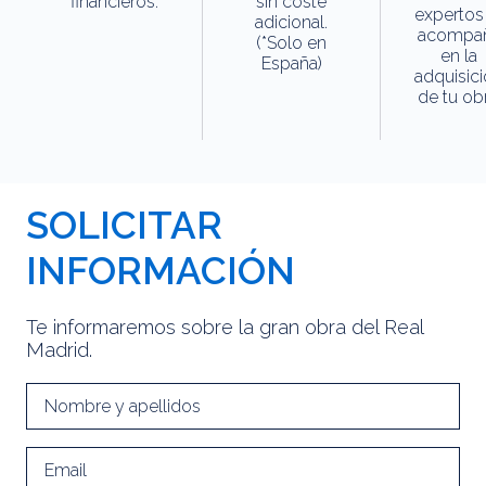
financieros.
sin coste
expertos
adicional.
acompa
(*Solo en
en la
España)
adquisic
de tu obr
SOLICITAR
INFORMACIÓN
Te informaremos sobre la gran obra del Real
Madrid.