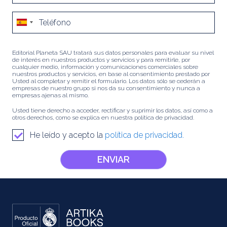
Editorial Planeta SAU tratará sus datos personales para evaluar su nivel
de interés en nuestros productos y servicios y para remitirle, por
cualquier medio, información y comunicaciones comerciales sobre
nuestros productos y servicios, en base al consentimiento prestado por
Usted al completar y remitir el formulario. Los datos sólo se cederán a
empresas de nuestro grupo si nos da su consentimiento y nunca a
empresas ajenas al mismo.
Usted tiene derecho a acceder, rectificar y suprimir los datos, así como a
otros derechos, como se explica en nuestra política de privacidad.
He leído y acepto la
política de privacidad.
ENVIAR