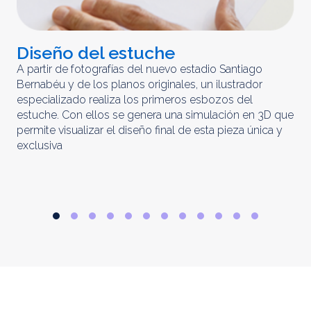
Diseño del estuche
C
m
A partir de fotografías del nuevo estadio Santiago
Bernabéu y de los planos originales, un ilustrador
El 
especializado realiza los primeros esbozos del
iny
estuche. Con ellos se genera una simulación en 3D que
obt
permite visualizar el diseño final de esta pieza única y
ela
exclusiva
par
rep