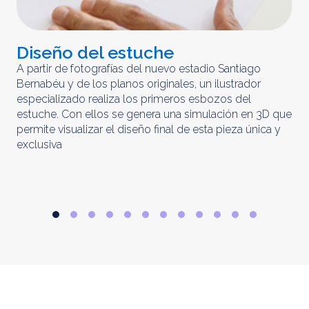
Diseño del estuche
C
m
A partir de fotografías del nuevo estadio Santiago
Bernabéu y de los planos originales, un ilustrador
El 
especializado realiza los primeros esbozos del
iny
estuche. Con ellos se genera una simulación en 3D que
obt
permite visualizar el diseño final de esta pieza única y
ela
exclusiva
par
rep