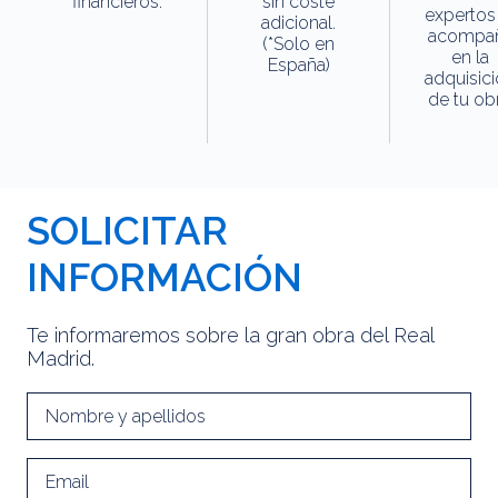
financieros.
sin coste
expertos
adicional.
acompa
(*Solo en
en la
España)
adquisic
de tu obr
SOLICITAR
INFORMACIÓN
Te informaremos sobre la gran obra del Real
Madrid.