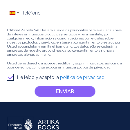
Editorial Planeta SAU tratará sus datos personales para evaluar su nivel
de interés en nuestros productos y servicios y para remitirle, por
cualquier medio, información y comunicaciones comerciales sobre
nuestros productos y servicios, en base al consentimiento prestado por
Usted al completar y remitir el formulario. Los datos sólo se cederán a
empresas de nuestro grupo si nos da su consentimiento y nunca a
empresas ajenas al mismo.
Usted tiene derecho a acceder, rectificar y suprimir los datos, así como a
otros derechos, como se explica en nuestra política de privacidad.
He leído y acepto la
política de privacidad.
ENVIAR