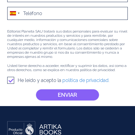
Editorial Planeta SAU tratará sus datos personales para evaluar su nivel
de interés en nuestros productos y servicios y para remitirle, por
cualquier medio, información y comunicaciones comerciales sobre
nuestros productos y servicios, en base al consentimiento prestado por
Usted al completar y remitir el formulario. Los datos sólo se cederán a
empresas de nuestro grupo si nos da su consentimiento y nunca a
empresas ajenas al mismo.
Usted tiene derecho a acceder, rectificar y suprimir los datos, así como a
otros derechos, como se explica en nuestra política de privacidad.
He leído y acepto la
política de privacidad.
ENVIAR