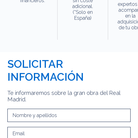
financieros.
sin coste
expertos
adicional.
acompa
(*Solo en
en la
España)
adquisic
de tu obr
SOLICITAR
INFORMACIÓN
Te informaremos sobre la gran obra del Real
Madrid.