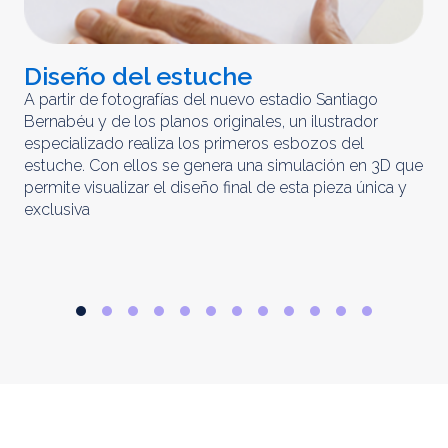
Diseño del estuche
C
m
A partir de fotografías del nuevo estadio Santiago
Bernabéu y de los planos originales, un ilustrador
El 
especializado realiza los primeros esbozos del
iny
estuche. Con ellos se genera una simulación en 3D que
obt
permite visualizar el diseño final de esta pieza única y
ela
exclusiva
par
rep