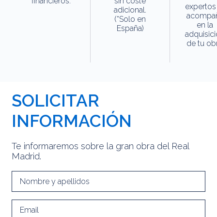
financieros.
sin coste
expertos
adicional.
acompa
(*Solo en
en la
España)
adquisic
de tu obr
SOLICITAR
INFORMACIÓN
Te informaremos sobre la gran obra del Real
Madrid.