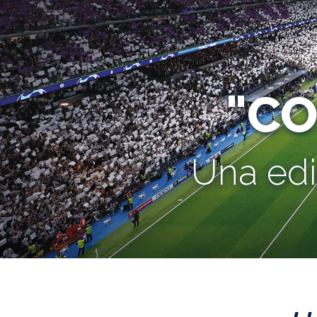
"C
Una edi