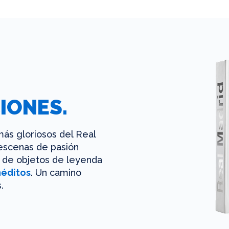
IONES.
ás gloriosos del Real
 escenas de pasión
es de objetos de leyenda
néditos
. Un camino
.