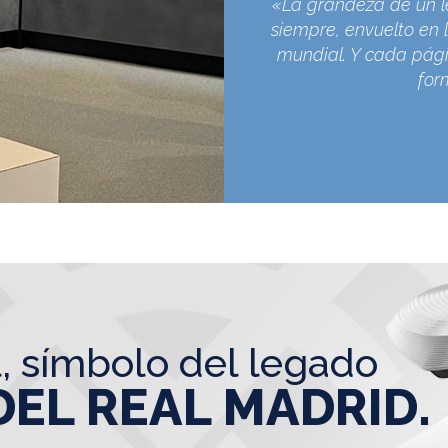
«La grandeza de un l
siempre, envuelto en l
mundial. Y cada pági
for
l, símbolo del legado
DEL REAL MADRID.