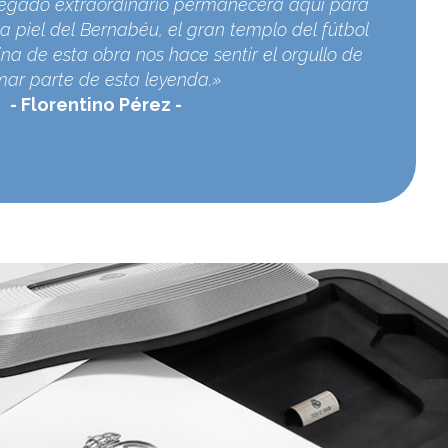
egado extraordinario permanecerá aquí para
a piel del Bernabéu, el gran templo del fútbol
na de esta obra nos hace sentir el orgullo de
mar parte de esta leyenda.»
Florentino Pérez