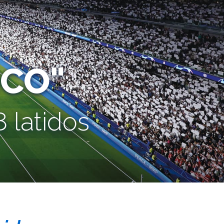
CO"
 latidos