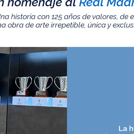
n homenaje al
Real Madr
na historia con 125 años de valores, de 
a obra de arte irrepetible, única y exclus
La h