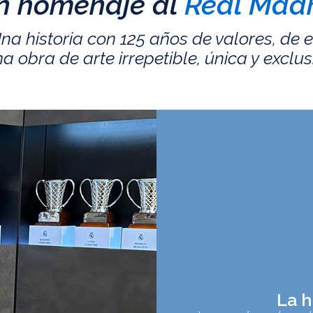
n homenaje al
Real Madr
na historia con 125 años de valores, de 
a obra de arte irrepetible, única y exclus
La h