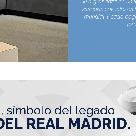
«La grandeza de un l
siempre, envuelto en l
mundial. Y cada pági
for
l, símbolo del legado
DEL REAL MADRID.