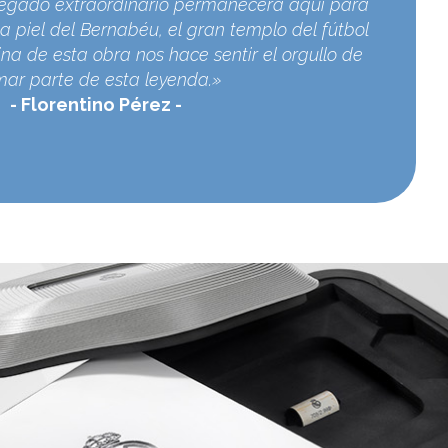
egado extraordinario permanecerá aquí para
a piel del Bernabéu, el gran templo del fútbol
na de esta obra nos hace sentir el orgullo de
mar parte de esta leyenda.»
Florentino Pérez