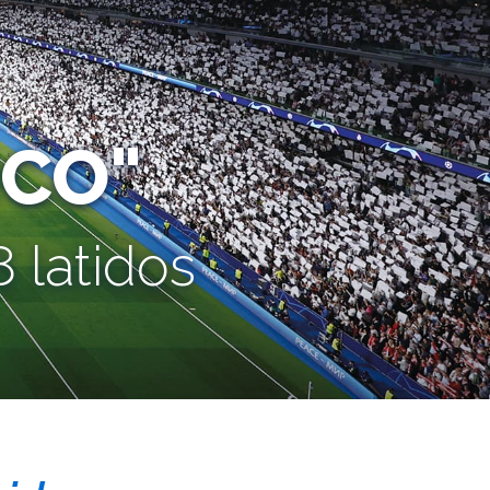
CO"
 latidos