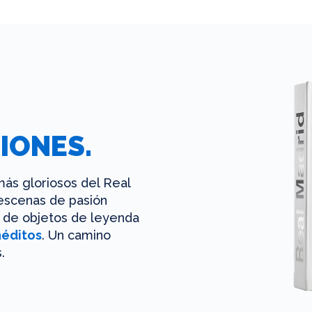
IONES.
ás gloriosos del Real
 escenas de pasión
es de objetos de leyenda
néditos
. Un camino
.