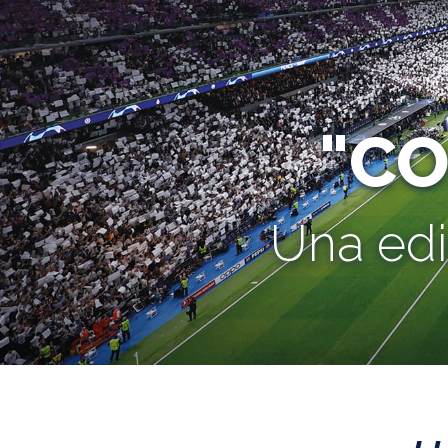
"C
Una edi