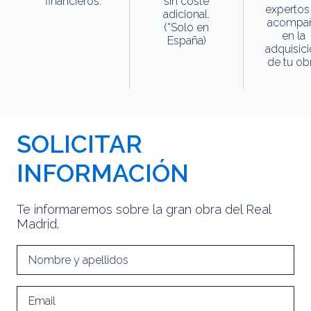
financieros.
sin coste
expertos
adicional.
acompa
(*Solo en
en la
España)
adquisic
de tu obr
SOLICITAR
INFORMACIÓN
Te informaremos sobre la gran obra del Real
Madrid.