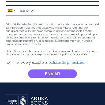
Editorial Planeta SAU tratará sus datos personales para evaluar su nivel
de interés en nuestros productos y servicios y para remitirle, por
cualquier medio, información y comunicaciones comerciales sobre
nuestros productos y servicios, en base al consentimiento prestado por
Usted al completar y remitir el formulario. Los datos sólo se cederán a
empresas de nuestro grupo si nos da su consentimiento y nunca a
empresas ajenas al mismo.
Usted tiene derecho a acceder, rectificar y suprimir los datos, así como a
otros derechos, como se explica en nuestra política de privacidad.
He leído y acepto la
política de privacidad.
ENVIAR