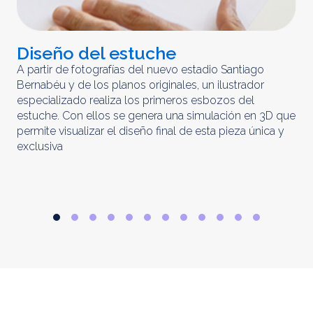
Diseño del estuche
C
m
A partir de fotografías del nuevo estadio Santiago
Bernabéu y de los planos originales, un ilustrador
El 
especializado realiza los primeros esbozos del
iny
estuche. Con ellos se genera una simulación en 3D que
obt
permite visualizar el diseño final de esta pieza única y
ela
exclusiva
par
rep