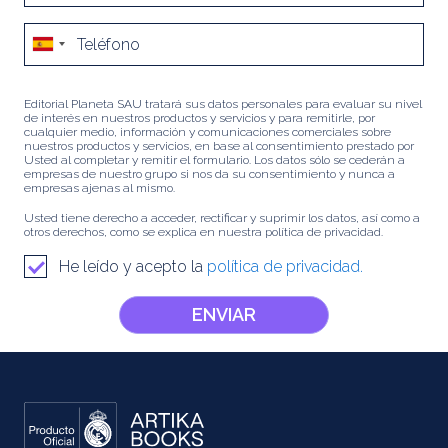
Editorial Planeta SAU tratará sus datos personales para evaluar su nivel
de interés en nuestros productos y servicios y para remitirle, por
cualquier medio, información y comunicaciones comerciales sobre
nuestros productos y servicios, en base al consentimiento prestado por
Usted al completar y remitir el formulario. Los datos sólo se cederán a
empresas de nuestro grupo si nos da su consentimiento y nunca a
empresas ajenas al mismo.
Usted tiene derecho a acceder, rectificar y suprimir los datos, así como a
otros derechos, como se explica en nuestra política de privacidad.
He leído y acepto la
política de privacidad.
ENVIAR