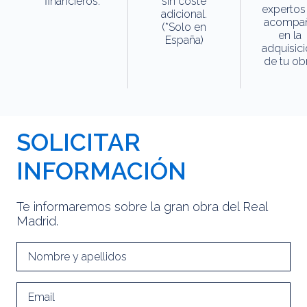
financieros.
sin coste
expertos
adicional.
acompa
(*Solo en
en la
España)
adquisic
de tu obr
SOLICITAR
INFORMACIÓN
Te informaremos sobre la gran obra del Real
Madrid.