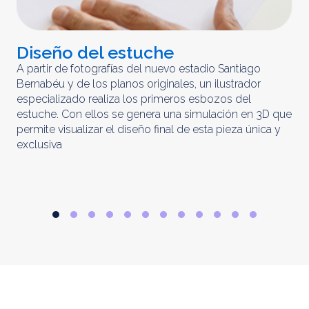
Diseño del estuche
C
m
A partir de fotografías del nuevo estadio Santiago
Bernabéu y de los planos originales, un ilustrador
El 
especializado realiza los primeros esbozos del
iny
estuche. Con ellos se genera una simulación en 3D que
obt
permite visualizar el diseño final de esta pieza única y
ela
exclusiva
par
rep