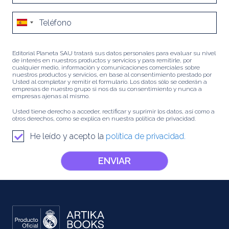
Editorial Planeta SAU tratará sus datos personales para evaluar su nivel
de interés en nuestros productos y servicios y para remitirle, por
cualquier medio, información y comunicaciones comerciales sobre
nuestros productos y servicios, en base al consentimiento prestado por
Usted al completar y remitir el formulario. Los datos sólo se cederán a
empresas de nuestro grupo si nos da su consentimiento y nunca a
empresas ajenas al mismo.
Usted tiene derecho a acceder, rectificar y suprimir los datos, así como a
otros derechos, como se explica en nuestra política de privacidad.
He leído y acepto la
política de privacidad.
ENVIAR