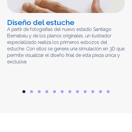
Diseño del estuche
C
m
A partir de fotografías del nuevo estadio Santiago
Bernabéu y de los planos originales, un ilustrador
El 
especializado realiza los primeros esbozos del
iny
estuche. Con ellos se genera una simulación en 3D que
obt
permite visualizar el diseño final de esta pieza única y
ela
exclusiva
par
rep