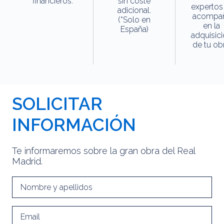
financieros.
sin coste
expertos
adicional.
acompa
(*Solo en
en la
España)
adquisic
de tu obr
SOLICITAR
INFORMACIÓN
Te informaremos sobre la gran obra del Real
Madrid.