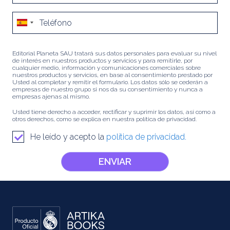
Editorial Planeta SAU tratará sus datos personales para evaluar su nivel
de interés en nuestros productos y servicios y para remitirle, por
cualquier medio, información y comunicaciones comerciales sobre
nuestros productos y servicios, en base al consentimiento prestado por
Usted al completar y remitir el formulario. Los datos sólo se cederán a
empresas de nuestro grupo si nos da su consentimiento y nunca a
empresas ajenas al mismo.
Usted tiene derecho a acceder, rectificar y suprimir los datos, así como a
otros derechos, como se explica en nuestra política de privacidad.
He leído y acepto la
política de privacidad.
ENVIAR