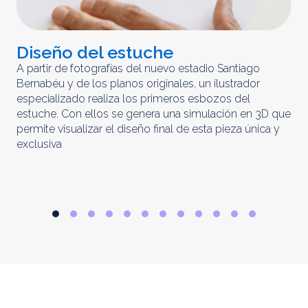
Diseño del estuche
C
m
A partir de fotografías del nuevo estadio Santiago
Bernabéu y de los planos originales, un ilustrador
El 
especializado realiza los primeros esbozos del
iny
estuche. Con ellos se genera una simulación en 3D que
obt
permite visualizar el diseño final de esta pieza única y
ela
exclusiva
par
rep