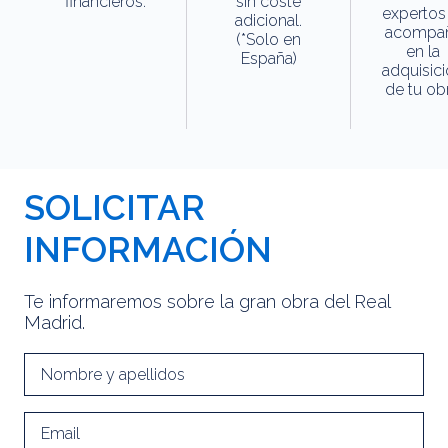
financieros.
sin coste
expertos
adicional.
acompa
(*Solo en
en la
España)
adquisic
de tu obr
SOLICITAR
INFORMACIÓN
Te informaremos sobre la gran obra del Real
Madrid.