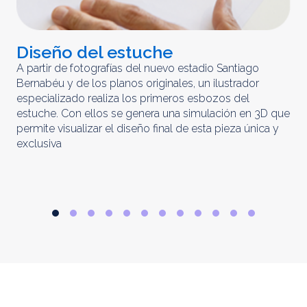
Diseño del estuche
C
m
A partir de fotografías del nuevo estadio Santiago
Bernabéu y de los planos originales, un ilustrador
El 
especializado realiza los primeros esbozos del
iny
estuche. Con ellos se genera una simulación en 3D que
obt
permite visualizar el diseño final de esta pieza única y
ela
exclusiva
par
rep