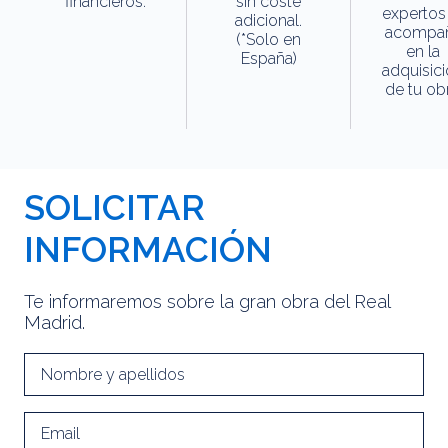
financieros.
sin coste
expertos
adicional.
acompa
(*Solo en
en la
España)
adquisic
de tu obr
SOLICITAR
INFORMACIÓN
Te informaremos sobre la gran obra del Real
Madrid.