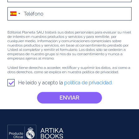
Editorial Planeta SAU tratará sus datos personales para evaluar su nivel
de interés en nuestros productos y servicios y para remitirle, por
cualquier medio, información y comunicaciones comerciales sobre
nuestros productos y servicios, en base al consentimiento prestado por
Usted al completar y remitir el formulario. Los datos sólo se cederán a
empresas de nuestro grupo si nos da su consentimiento y nunca a
empresas ajenas al mismo.
Usted tiene derecho a acceder, rectificar y suprimir los datos, así como a
otros derechos, como se explica en nuestra política de privacidad.
He leído y acepto la
política de privacidad.
ENVIAR