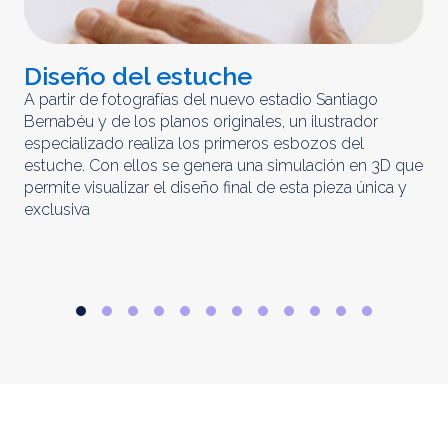
Diseño del estuche
C
m
A partir de fotografías del nuevo estadio Santiago
Bernabéu y de los planos originales, un ilustrador
El 
especializado realiza los primeros esbozos del
iny
estuche. Con ellos se genera una simulación en 3D que
obt
permite visualizar el diseño final de esta pieza única y
ela
exclusiva
par
rep