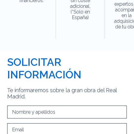
financieros.
sin coste
expertos
adicional.
acompa
(*Solo en
en la
España)
adquisic
de tu obr
SOLICITAR
INFORMACIÓN
Te informaremos sobre la gran obra del Real
Madrid.