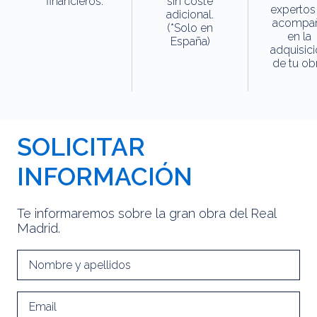
financieros.
sin coste
expertos
adicional.
acompa
(*Solo en
en la
España)
adquisic
de tu obr
SOLICITAR
INFORMACIÓN
Te informaremos sobre la gran obra del Real
Madrid.