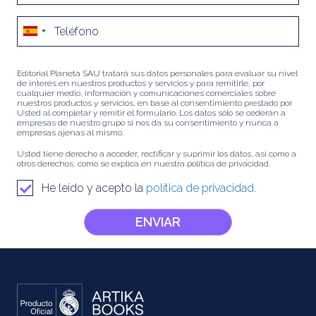
Editorial Planeta SAU tratará sus datos personales para evaluar su nivel
de interés en nuestros productos y servicios y para remitirle, por
cualquier medio, información y comunicaciones comerciales sobre
nuestros productos y servicios, en base al consentimiento prestado por
Usted al completar y remitir el formulario. Los datos sólo se cederán a
empresas de nuestro grupo si nos da su consentimiento y nunca a
empresas ajenas al mismo.
Usted tiene derecho a acceder, rectificar y suprimir los datos, así como a
otros derechos, como se explica en nuestra política de privacidad.
He leído y acepto la
política de privacidad.
ENVIAR