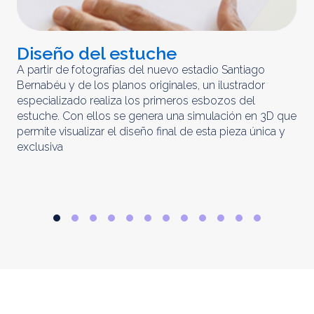
Diseño del estuche
C
m
A partir de fotografías del nuevo estadio Santiago
Bernabéu y de los planos originales, un ilustrador
El 
especializado realiza los primeros esbozos del
iny
estuche. Con ellos se genera una simulación en 3D que
obt
permite visualizar el diseño final de esta pieza única y
ela
exclusiva
par
rep