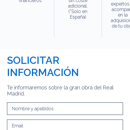
financieros.
sin coste
expertos
adicional.
acompa
(*Solo en
en la
España)
adquisic
de tu obr
SOLICITAR
INFORMACIÓN
Te informaremos sobre la gran obra del Real
Madrid.