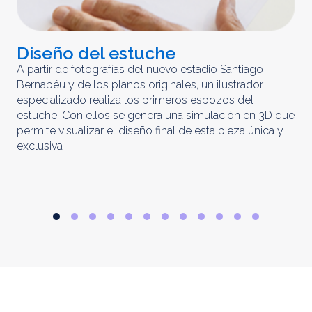
Diseño del estuche
C
m
A partir de fotografías del nuevo estadio Santiago
Bernabéu y de los planos originales, un ilustrador
El 
especializado realiza los primeros esbozos del
iny
estuche. Con ellos se genera una simulación en 3D que
obt
permite visualizar el diseño final de esta pieza única y
ela
exclusiva
par
rep