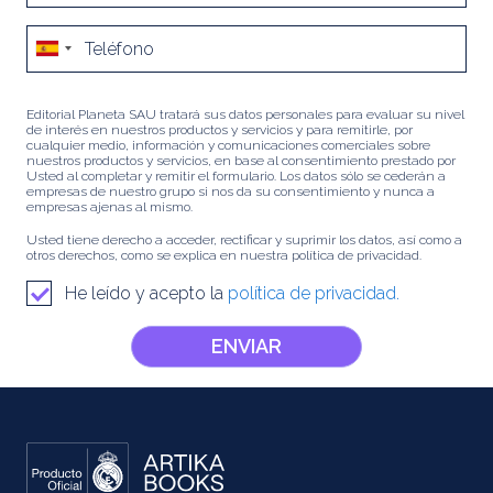
Editorial Planeta SAU tratará sus datos personales para evaluar su nivel
de interés en nuestros productos y servicios y para remitirle, por
cualquier medio, información y comunicaciones comerciales sobre
nuestros productos y servicios, en base al consentimiento prestado por
Usted al completar y remitir el formulario. Los datos sólo se cederán a
empresas de nuestro grupo si nos da su consentimiento y nunca a
empresas ajenas al mismo.
Usted tiene derecho a acceder, rectificar y suprimir los datos, así como a
otros derechos, como se explica en nuestra política de privacidad.
He leído y acepto la
política de privacidad.
ENVIAR