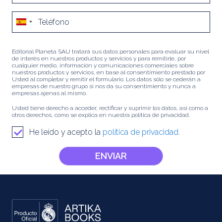
Editorial Planeta SAU tratará sus datos personales para evaluar su nivel
de interés en nuestros productos y servicios y para remitirle, por
cualquier medio, información y comunicaciones comerciales sobre
nuestros productos y servicios, en base al consentimiento prestado por
Usted al completar y remitir el formulario. Los datos sólo se cederán a
empresas de nuestro grupo si nos da su consentimiento y nunca a
empresas ajenas al mismo.
Usted tiene derecho a acceder, rectificar y suprimir los datos, así como a
otros derechos, como se explica en nuestra política de privacidad.
He leído y acepto la
política de privacidad.
ENVIAR