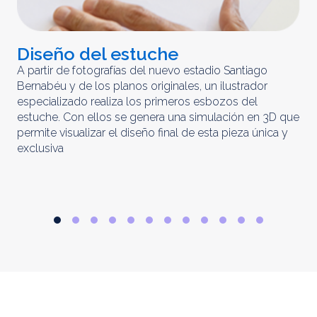
Diseño del estuche
C
m
A partir de fotografías del nuevo estadio Santiago
Bernabéu y de los planos originales, un ilustrador
El 
especializado realiza los primeros esbozos del
iny
estuche. Con ellos se genera una simulación en 3D que
obt
permite visualizar el diseño final de esta pieza única y
ela
exclusiva
par
rep