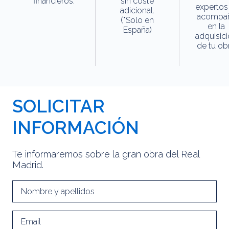
financieros.
sin coste
expertos
adicional.
acompa
(*Solo en
en la
España)
adquisic
de tu obr
SOLICITAR
INFORMACIÓN
Te informaremos sobre la gran obra del Real
Madrid.