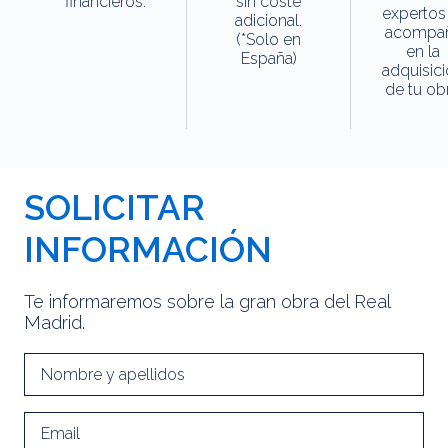
financieros.
sin coste
expertos
adicional.
acompa
(*Solo en
en la
España)
adquisic
de tu obr
SOLICITAR
INFORMACIÓN
Te informaremos sobre la gran obra del Real
Madrid.