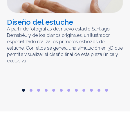
Diseño del estuche
C
m
A partir de fotografías del nuevo estadio Santiago
Bernabéu y de los planos originales, un ilustrador
El 
especializado realiza los primeros esbozos del
iny
estuche. Con ellos se genera una simulación en 3D que
obt
permite visualizar el diseño final de esta pieza única y
ela
exclusiva
par
rep