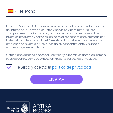
Editorial Planeta SAU tratará sus datos personales para evaluar su nivel
de interés en nuestros productos y servicios y para remitirle, por
cualquier medio, información y comunicaciones comerciales sobre
nuestros productos y servicios, en base al consentimiento prestado por
Usted al completar y remitir el formulario. Los datos sólo se cederán a
empresas de nuestro grupo si nos da su consentimiento y nunca a
empresas ajenas al mismo.
Usted tiene derecho a acceder, rectificar y suprimir los datos, así como a
otros derechos, como se explica en nuestra política de privacidad.
He leído y acepto la
política de privacidad.
ENVIAR