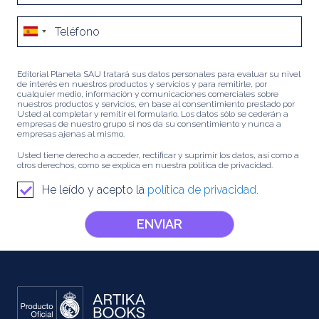
Editorial Planeta SAU tratará sus datos personales para evaluar su nivel
de interés en nuestros productos y servicios y para remitirle, por
cualquier medio, información y comunicaciones comerciales sobre
nuestros productos y servicios, en base al consentimiento prestado por
Usted al completar y remitir el formulario. Los datos sólo se cederán a
empresas de nuestro grupo si nos da su consentimiento y nunca a
empresas ajenas al mismo.
Usted tiene derecho a acceder, rectificar y suprimir los datos, así como a
otros derechos, como se explica en nuestra política de privacidad.
He leído y acepto la
política de privacidad.
ENVIAR