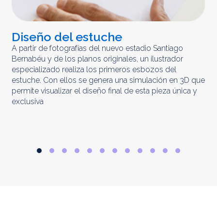
Diseño del estuche
C
m
A partir de fotografías del nuevo estadio Santiago
Bernabéu y de los planos originales, un ilustrador
El 
especializado realiza los primeros esbozos del
iny
estuche. Con ellos se genera una simulación en 3D que
obt
permite visualizar el diseño final de esta pieza única y
ela
exclusiva
par
rep