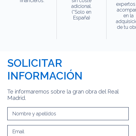
financieros.
sin coste
expertos
adicional.
acompa
(*Solo en
en la
España)
adquisic
de tu obr
SOLICITAR
INFORMACIÓN
Te informaremos sobre la gran obra del Real
Madrid.