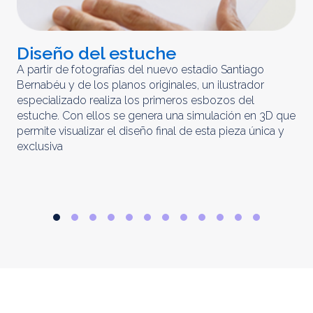
Diseño del estuche
C
m
A partir de fotografías del nuevo estadio Santiago
Bernabéu y de los planos originales, un ilustrador
El 
especializado realiza los primeros esbozos del
iny
estuche. Con ellos se genera una simulación en 3D que
obt
permite visualizar el diseño final de esta pieza única y
ela
exclusiva
par
rep