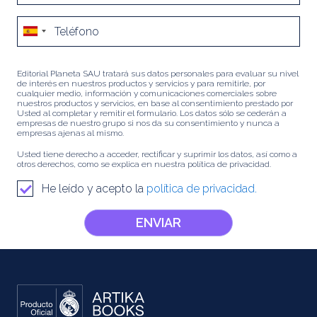
Editorial Planeta SAU tratará sus datos personales para evaluar su nivel
de interés en nuestros productos y servicios y para remitirle, por
cualquier medio, información y comunicaciones comerciales sobre
nuestros productos y servicios, en base al consentimiento prestado por
Usted al completar y remitir el formulario. Los datos sólo se cederán a
empresas de nuestro grupo si nos da su consentimiento y nunca a
empresas ajenas al mismo.
Usted tiene derecho a acceder, rectificar y suprimir los datos, así como a
otros derechos, como se explica en nuestra política de privacidad.
He leído y acepto la
política de privacidad.
ENVIAR