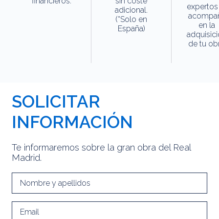
financieros.
sin coste
expertos
adicional.
acompa
(*Solo en
en la
España)
adquisic
de tu obr
SOLICITAR
INFORMACIÓN
Te informaremos sobre la gran obra del Real
Madrid.