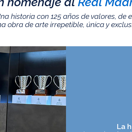
n homenaje al
Real Madr
na historia con 125 años de valores, de 
a obra de arte irrepetible, única y exclus
La h