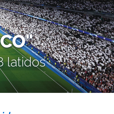
CO"
 latidos