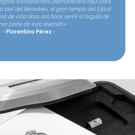
egado extraordinario permanecerá aquí para
a piel del Bernabéu, el gran templo del fútbol
na de esta obra nos hace sentir el orgullo de
mar parte de esta leyenda.»
Florentino Pérez