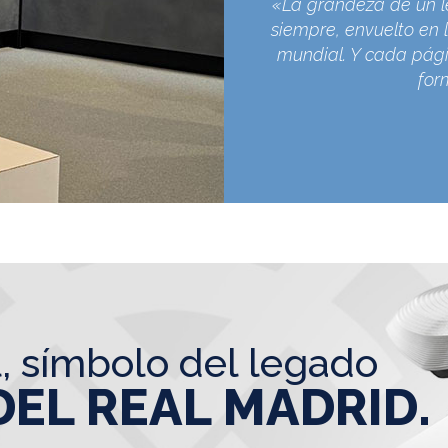
«La grandeza de un l
siempre, envuelto en l
mundial. Y cada pági
for
l, símbolo del legado
DEL REAL MADRID.