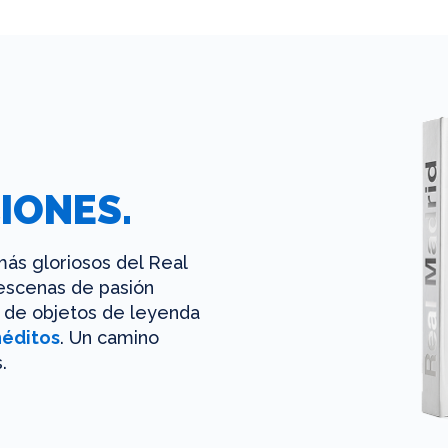
IONES.
ás gloriosos del Real
 escenas de pasión
es de objetos de leyenda
néditos
. Un camino
.