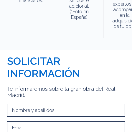
financieros.
sin coste
expertos
adicional.
acompa
(*Solo en
en la
España)
adquisic
de tu obr
SOLICITAR
INFORMACIÓN
Te informaremos sobre la gran obra del Real
Madrid.