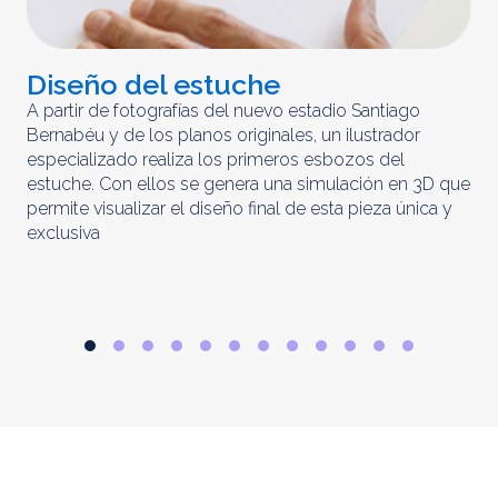
Diseño del estuche
C
m
A partir de fotografías del nuevo estadio Santiago
Bernabéu y de los planos originales, un ilustrador
El 
especializado realiza los primeros esbozos del
iny
estuche. Con ellos se genera una simulación en 3D que
obt
permite visualizar el diseño final de esta pieza única y
ela
exclusiva
par
rep