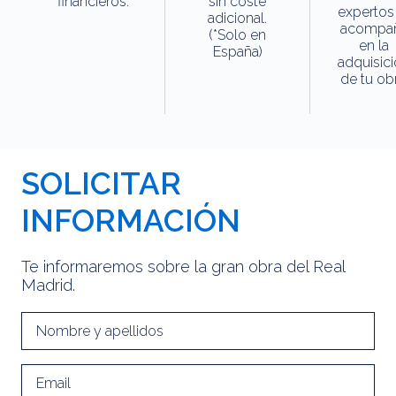
financieros.
sin coste
expertos
adicional.
acompa
(*Solo en
en la
España)
adquisic
de tu obr
SOLICITAR
INFORMACIÓN
Te informaremos sobre la gran obra del Real
Madrid.