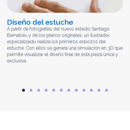
Diseño del estuche
C
m
A partir de fotografías del nuevo estadio Santiago
Bernabéu y de los planos originales, un ilustrador
El 
especializado realiza los primeros esbozos del
iny
estuche. Con ellos se genera una simulación en 3D que
obt
permite visualizar el diseño final de esta pieza única y
ela
exclusiva
par
rep