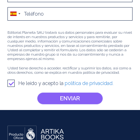
Editorial Planeta SAU tratará sus datos personales para evaluar su nivel
de interés en nuestros productos y servicios y para remitirle, por
cualquier medio, información y comunicaciones comerciales sobre
nuestros productos y servicios, en base al consentimiento prestado por
Usted al completar y remitir el formulario. Los datos sólo se cederán a
empresas de nuestro grupo si nos da su consentimiento y nunca a
empresas ajenas al mismo.
Usted tiene derecho a acceder, rectificar y suprimir los datos, así como a
otros derechos, como se explica en nuestra política de privacidad.
He leído y acepto la
política de privacidad.
ENVIAR