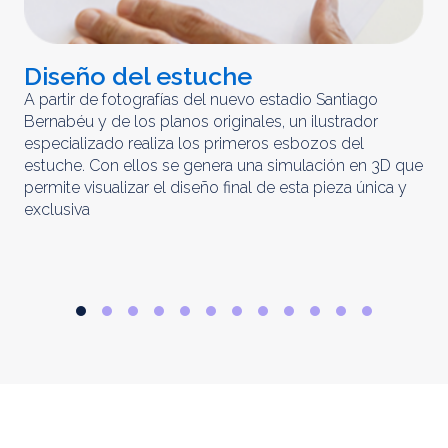
Diseño del estuche
C
m
A partir de fotografías del nuevo estadio Santiago
Bernabéu y de los planos originales, un ilustrador
El 
especializado realiza los primeros esbozos del
iny
estuche. Con ellos se genera una simulación en 3D que
obt
permite visualizar el diseño final de esta pieza única y
ela
exclusiva
par
rep