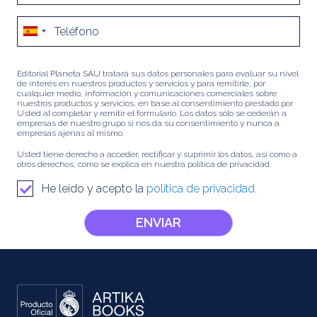
Editorial Planeta SAU tratará sus datos personales para evaluar su nivel
de interés en nuestros productos y servicios y para remitirle, por
cualquier medio, información y comunicaciones comerciales sobre
nuestros productos y servicios, en base al consentimiento prestado por
Usted al completar y remitir el formulario. Los datos sólo se cederán a
empresas de nuestro grupo si nos da su consentimiento y nunca a
empresas ajenas al mismo.
Usted tiene derecho a acceder, rectificar y suprimir los datos, así como a
otros derechos, como se explica en nuestra política de privacidad.
He leído y acepto la
política de privacidad.
ENVIAR