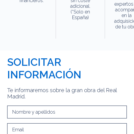
financieros.
sin coste
expertos
adicional.
acompa
(*Solo en
en la
España)
adquisic
de tu obr
SOLICITAR
INFORMACIÓN
Te informaremos sobre la gran obra del Real
Madrid.