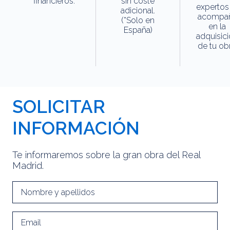
financieros.
sin coste
expertos
adicional.
acompa
(*Solo en
en la
España)
adquisic
de tu obr
SOLICITAR
INFORMACIÓN
Te informaremos sobre la gran obra del Real
Madrid.