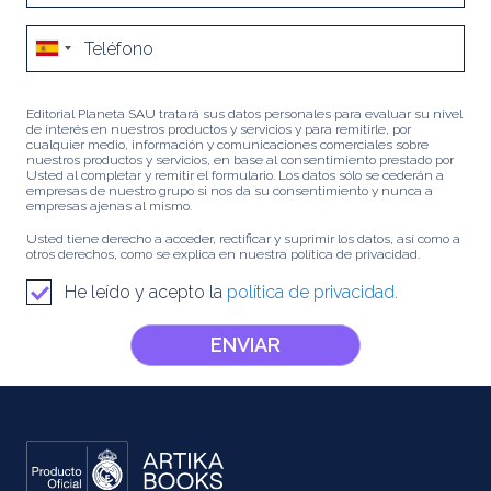
Editorial Planeta SAU tratará sus datos personales para evaluar su nivel
de interés en nuestros productos y servicios y para remitirle, por
cualquier medio, información y comunicaciones comerciales sobre
nuestros productos y servicios, en base al consentimiento prestado por
Usted al completar y remitir el formulario. Los datos sólo se cederán a
empresas de nuestro grupo si nos da su consentimiento y nunca a
empresas ajenas al mismo.
Usted tiene derecho a acceder, rectificar y suprimir los datos, así como a
otros derechos, como se explica en nuestra política de privacidad.
He leído y acepto la
política de privacidad.
ENVIAR