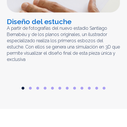
Diseño del estuche
C
m
A partir de fotografías del nuevo estadio Santiago
Bernabéu y de los planos originales, un ilustrador
El 
especializado realiza los primeros esbozos del
iny
estuche. Con ellos se genera una simulación en 3D que
obt
permite visualizar el diseño final de esta pieza única y
ela
exclusiva
par
rep