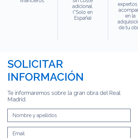
financieros.
sin coste
expertos
adicional.
acompa
(*Solo en
en la
España)
adquisic
de tu obr
SOLICITAR
INFORMACIÓN
Te informaremos sobre la gran obra del Real
Madrid.