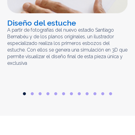
Diseño del estuche
C
m
A partir de fotografías del nuevo estadio Santiago
Bernabéu y de los planos originales, un ilustrador
El 
especializado realiza los primeros esbozos del
iny
estuche. Con ellos se genera una simulación en 3D que
obt
permite visualizar el diseño final de esta pieza única y
ela
exclusiva
par
rep