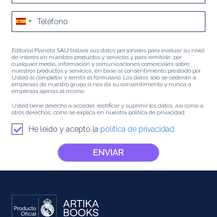
Editorial Planeta SAU tratará sus datos personales para evaluar su nivel
de interés en nuestros productos y servicios y para remitirle, por
cualquier medio, información y comunicaciones comerciales sobre
nuestros productos y servicios, en base al consentimiento prestado por
Usted al completar y remitir el formulario. Los datos sólo se cederán a
empresas de nuestro grupo si nos da su consentimiento y nunca a
empresas ajenas al mismo.
Usted tiene derecho a acceder, rectificar y suprimir los datos, así como a
otros derechos, como se explica en nuestra política de privacidad.
He leído y acepto la
política de privacidad.
ENVIAR