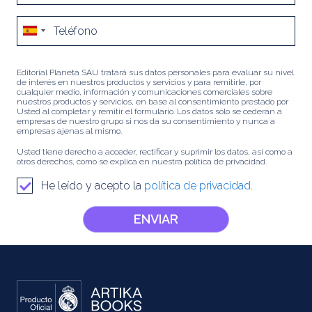
Editorial Planeta SAU tratará sus datos personales para evaluar su nivel
de interés en nuestros productos y servicios y para remitirle, por
cualquier medio, información y comunicaciones comerciales sobre
nuestros productos y servicios, en base al consentimiento prestado por
Usted al completar y remitir el formulario. Los datos sólo se cederán a
empresas de nuestro grupo si nos da su consentimiento y nunca a
empresas ajenas al mismo.
Usted tiene derecho a acceder, rectificar y suprimir los datos, así como a
otros derechos, como se explica en nuestra política de privacidad.
He leído y acepto la
política de privacidad.
ENVIAR