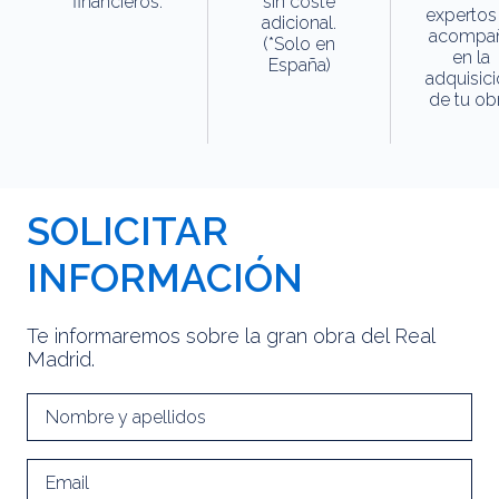
financieros.
sin coste
expertos
adicional.
acompa
(*Solo en
en la
España)
adquisic
de tu obr
SOLICITAR
INFORMACIÓN
Te informaremos sobre la gran obra del Real
Madrid.