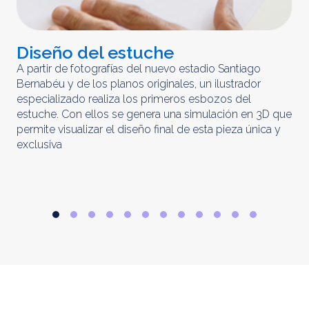
Diseño del estuche
C
m
A partir de fotografías del nuevo estadio Santiago
Bernabéu y de los planos originales, un ilustrador
El 
especializado realiza los primeros esbozos del
iny
estuche. Con ellos se genera una simulación en 3D que
obt
permite visualizar el diseño final de esta pieza única y
ela
exclusiva
par
rep